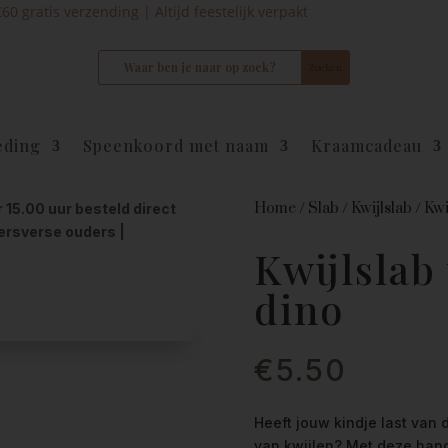
0 gratis verzending | Altijd feestelijk verpakt
eding
Speenkoord met naam
Kraamcadeau
Home
/
Slab
/
Kwijlslab
/
Kwi
r 15.00 uur besteld direct
kersverse ouders |
Kwijlslab
dino
€
5.50
Heeft jouw kindje last van
van kwijlen? Met deze han