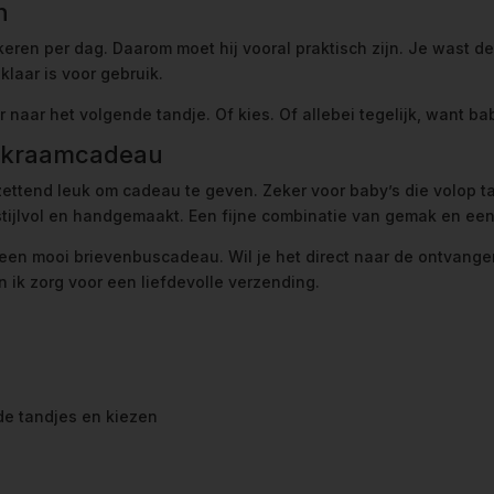
n
keren per dag. Daarom moet hij vooral praktisch zijn. Je wast 
klaar is voor gebruik.
naar het volgende tandje. Of kies. Of allebei tegelijk, want b
el kraamcadeau
tzettend leuk om cadeau te geven. Zeker voor baby’s die volop t
 stijlvol en handgemaakt. Een fijne combinatie van gemak en een 
ls een mooi brievenbuscadeau. Wil je het direct naar de ontvange
n ik zorg voor een liefdevolle verzending.
de tandjes en kiezen