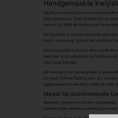
Handgemaakte kwijlsl
Heeft jouw baby last van doorkomende ta
fijne oplossing. Deze praktische en stij
kiezen. Zo blijft de kleding van jouw kl
De kwijlslab is kleiner en korter dan een
thuis, onderweg, tijdens het spelen of l
Deze kwijlslab hydrofiel dino wordt doo
met veel zorg, aandacht en liefde wordt
voor jouw kleintje.
De voorkant van de kwijlslab is gemaak
en voelt licht en luchtig aan. De achte
opgevangen en kleding onder de slab lan
Ideaal bij doorkomende ta
Wanneer tandjes en kiezen doorkomen, ga
minuten later alweer kunt beginnen met 