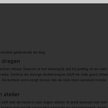
mfortabel gedurende de dag.
e dragen
achter elkaar. Daarom is het belangrijk dat hij prettig zit en nie
 nekje. Dankzij de stevige drukknoopjes blijft de slab goed zitte
n. De kortere vorm zorgt ervoor dat de slab mooi aansluit zonder 
 atelier
k zelf met de hand in mijn eigen atelier. Ik werk bewust niet me
 Iedere slab wordt zorgvuldig gemaakt en gecontroleerd, zodat j