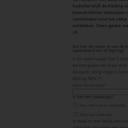
hydrofiel blijft de kleding 
bewust kleiner ontworpen d
comfortabel rond het nekje e
ontdekken. Geen gedoe met
zit.
Vul hier de naam in van de 
speenkoord en/ of bijtring?
Is de naam langer dan 5 let
we een gekleurde kraal door 
de naam, veilig volgens Spe
Bijtring NEN-71
Naam van de baby?
Is het een cadeautje?
Nee, het is geen cadeautje
Dit is een cadeautje
Ik maak er met liefde een mo
zodat het uitpakken een fees