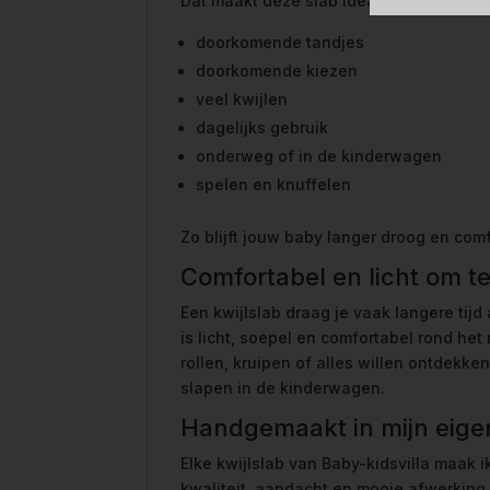
Dat maakt deze slab ideaal voor:
doorkomende tandjes
doorkomende kiezen
veel kwijlen
dagelijks gebruik
onderweg of in de kinderwagen
spelen en knuffelen
Zo blijft jouw baby langer droog en co
Comfortabel en licht om t
Een kwijlslab draag je vaak langere tijd 
is licht, soepel en comfortabel rond het
rollen, kruipen of alles willen ontdekke
slapen in de kinderwagen.
Handgemaakt in mijn eigen
Elke kwijlslab van Baby-kidsvilla maak i
kwaliteit, aandacht en mooie afwerking.