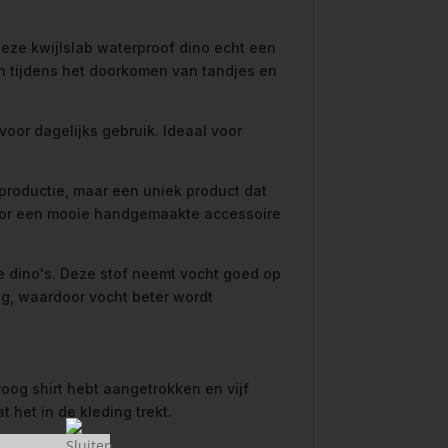
deze kwijlslab waterproof dino echt een
len tijdens het doorkomen van tandjes en
 voor dagelijks gebruik. Ideaal voor
aproductie, maar een uniek product dat
 voor een mooie handgemaakte accessoire
e dino's. Deze stof neemt vocht goed op
ag, waardoor vocht beter wordt
roog shirt hebt aangetrokken en vijf
 het in de kleding trekt.