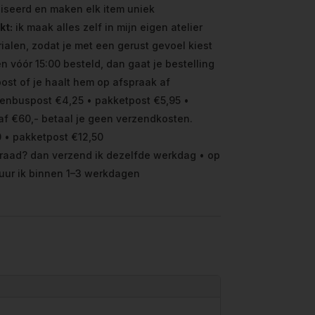
iseerd en maken elk item uniek
kt:
ik maak alles zelf in mijn eigen atelier
ialen, zodat je met een gerust gevoel kiest
vóór 15:00 besteld, dan gaat je bestelling
ost of je haalt hem op afspraak af
enbuspost €4,25 • pakketpost €5,95 •
f €60,- betaal je geen verzendkosten.
 • pakketpost €12,50
raad? dan verzend ik dezelfde werkdag • op
uur ik binnen 1–3 werkdagen