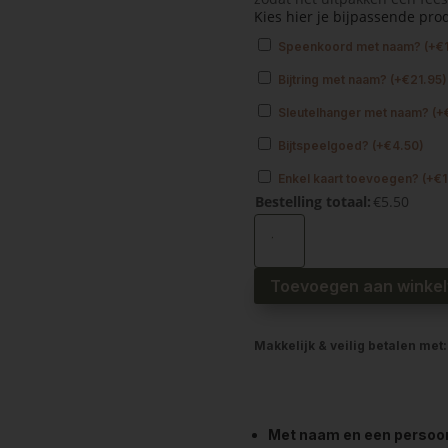
Kies hier je bijpassende pro
Speenkoord met naam?
(
+
€
Bijtring met naam?
(
+
€
21.95
)
Sleutelhanger met naam?
(
+
Bijtspeelgoed?
(
+
€
4.50
)
Enkel kaart toevoegen?
(
+
€
1
Bestelling totaal:
€
5.50
Kwijlslab
waterproof
dino
aantal
Toevoegen aan winke
Makkelijk & veilig betalen met:
Met naam en een persoonli