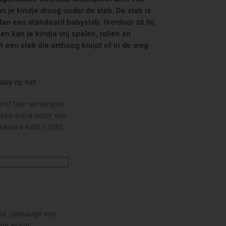
van je kindje droog onder de slab. De slab is
an een standaard babyslab. Hierdoor zit hij
n kan je kindje vrij spelen, rollen en
 een slab die omhoog kruipt of in de weg
baby op het
ters? Dan vervangen
een extra letter van
enkoord NEN-12585,
oi cadeautje van,
tje wordt