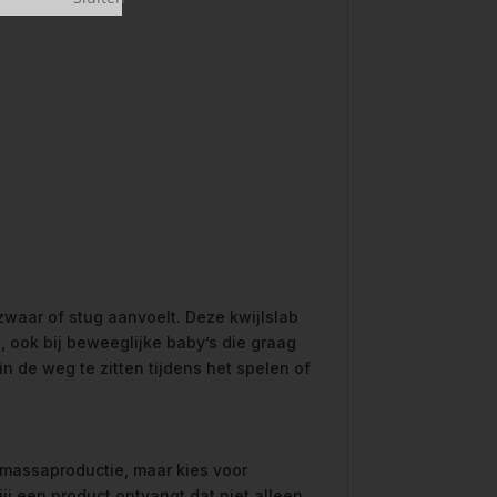
t zwaar of stug aanvoelt. Deze kwijlslab
n, ook bij beweeglijke baby’s die graag
in de weg te zitten tijdens het spelen of
t massaproductie, maar kies voor
ij een product ontvangt dat niet alleen