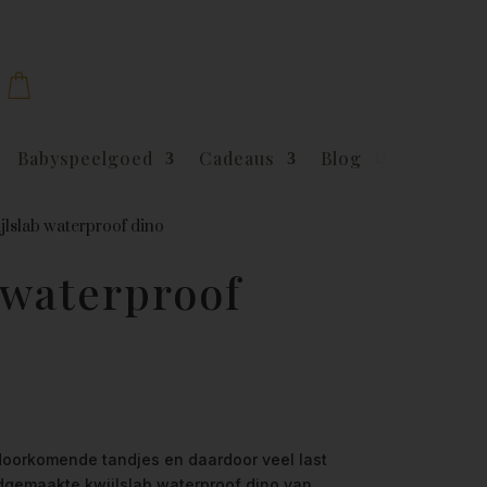
Babyspeelgoed
Cadeaus
Blog
jlslab waterproof dino
 waterproof
 doorkomende tandjes en daardoor veel last
dgemaakte kwijlslab waterproof dino van