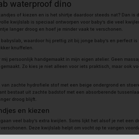
ab waterproof dino
ndjes of kiezen en is het shirtje daardoor steeds nat? Dan is 
lvolle kwijlslab is speciaal ontworpen voor baby’s die veel kwij
eintje langer droog en hoef je minder vaak te verschonen.
 babyslab, waardoor hij prettig zit bij jonge baby’s en perfect is
ekker knuffelen.
r mij persoonlijk handgemaakt in mijn eigen atelier. Geen mass
 gemaakt. Zo kies je niet alleen voor iets praktisch, maar ook
t van zachte hydrofiele stof met een beige ondergrond en stoer
rkant bestaat uit zachte badstof met een absorberende tussenla
ger droog blijft.
ndjes en kiezen
an veel baby’s extra kwijlen. Soms lijkt het alsof je net een d
verschonen. Deze kwijlslab helpt om vocht op te vangen voordat