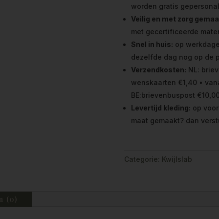
worden gratis gepersonal
Veilig en met zorg gemaa
met gecertificeerde mater
Snel in huis:
op werkdagen 
dezelfde dag nog op de p
Verzendkosten:
NL: briev
wenskaarten €1,40 • vana
BE:brievenbuspost €10,00
Levertijd kleding:
op voor
maat gemaakt? dan verst
Categorie:
Kwijlslab
n (0)