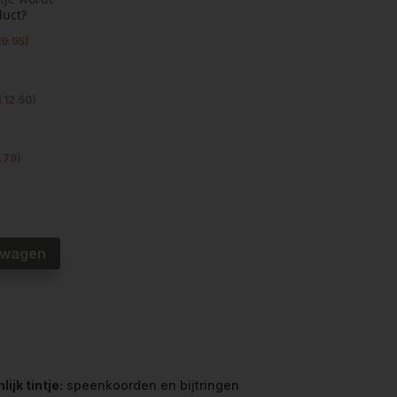
duct?
19.95
)
€
12.50
)
.79
)
lwagen
jk tintje:
speenkoorden en bijtringen