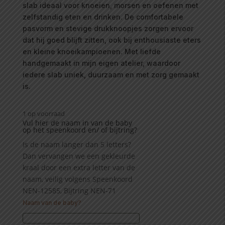
slab ideaal voor knoeien, morsen en oefenen met
zelfstandig eten en drinken. De comfortabele
pasvorm en stevige drukknoopjes zorgen ervoor
dat hij goed blijft zitten, ook bij enthousiaste eters
en kleine knoeikampioenen. Met liefde
handgemaakt in mijn eigen atelier, waardoor
iedere slab uniek, duurzaam en met zorg gemaakt
is.
1 op voorraad
Vul hier de naam in van de baby
op het speenkoord en/ of bijtring?
Is de naam langer dan 5 letters?
Dan vervangen we een gekleurde
kraal door een extra letter van de
naam, veilig volgens Speenkoord
NEN-12585, Bijtring NEN-71
Naam van de baby?