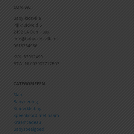
CONTACT
Baby-kidsvilla
Pijlkruidveld 5
2492 LA Den Haag
info@baby-kidsvilla.nl
0618334956
KVK: 83992499
BTW: NL003907717B07
CATEGORIEEEN
Slab
Babykleding
Kinderkleding
Speenkoord met naam
Kraamcadeau
Babyspeelgoed