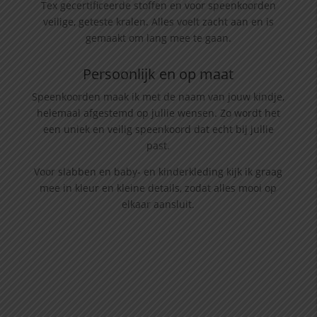
Tex gecertificeerde stoffen en voor speenkoorden
veilige, geteste kralen. Alles voelt zacht aan en is
gemaakt om lang mee te gaan.
Persoonlijk en op maat
Speenkoorden maak ik met de naam van jouw kindje,
helemaal afgestemd op jullie wensen. Zo wordt het
een uniek en veilig speenkoord dat echt bij jullie
past.
Voor slabben en baby- en kinderkleding kijk ik graag
mee in kleur en kleine details, zodat alles mooi op
elkaar aansluit.