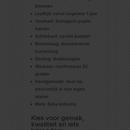
bloemen
Leeftijd: vanaf ongeveer 1 jaar
Voorkant: biologisch poplin
katoen
Achterkant: zachte badstof
Binnenlaag: absorberende
tussenlaag
Sluiting: drukknoopjes
Wasbaar: machinewas 30
graden
Handgemaakt: door mij
persoonlijk in mijn eigen
atelier
Merk: Baby-kidsvilla
Kies voor gemak,
kwaliteit en iets