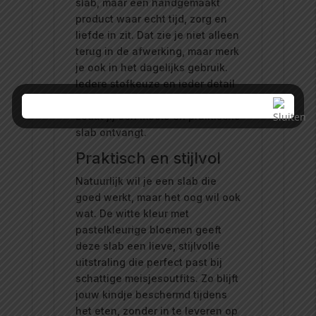
slab, maar een handgemaakt
product waar echt tijd, zorg en
liefde in zit. Dat zie je niet alleen
terug in de afwerking, maar merk
je ook in het dagelijks gebruik.
Iedere stofkeuze en ieder detail
worden zorgvuldig gekozen,
zodat jij een mooie én praktische
slab ontvangt.
Praktisch en stijlvol
Natuurlijk wil je een slab die
goed werkt, maar het oog wil ook
wat. De witte kleur met
pastelkleurige bloemen geeft
deze slab een lieve, stijlvolle
uitstraling die perfect past bij
schattige meisjesoutfits. Zo blijft
jouw kindje beschermd tijdens
het eten, zonder in te leveren op