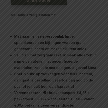
winkelwagen
aantal
Makkelijk & veilig betalen met:
Met naam en een persoonlijk tintje:
speenkoorden en bijtringen worden gratis
gepersonaliseerd en maken elk item uniek
Veilig en met zorg gemaakt:
ik maak alles zelf in
mijn eigen atelier met gecertificeerde
materialen, zodat je met een gerust gevoel kiest
Snel in huis:
op werkdagen vóór 15:00 besteld,
dan gaat je bestelling dezelfde dag nog op de
post of je haalt hem op afspraak af
Verzendkosten:
NL: brievenbuspost €4,25 •
pakketpost €5,95 • wenskaarten €1,40 • vanaf
€60,- betaal je geen verzendkosten.