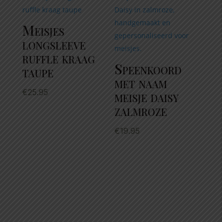
Meisjes
longsleeve
ruffle kraag
Speenkoord
taupe
met naam
€
25.95
meisje daisy
zalmroze
€
19.95