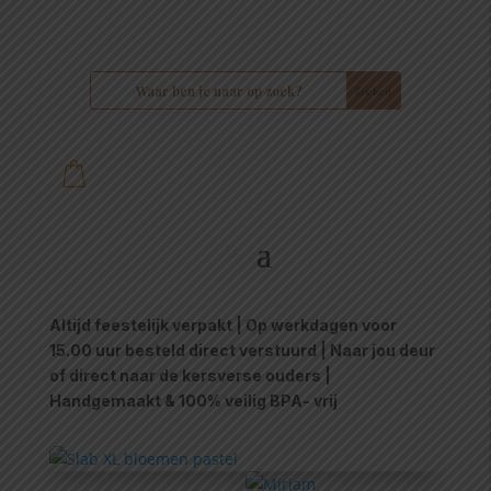
Altijd feestelijk verpakt | Op werkdagen voor
15.00 uur besteld direct verstuurd | Naar jou deur
of direct naar de kersverse ouders |
Handgemaakt & 100% veilig BPA- vrij