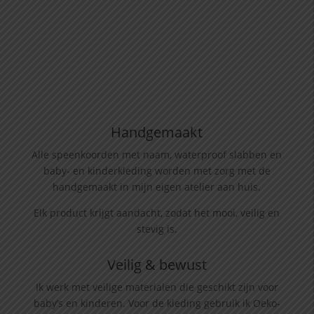
Handgemaakt
Alle speenkoorden met naam, waterproof slabben
en
baby- en kinderkleding worden met zorg met de
handgemaakt in mijn eigen atelier aan huis.
Elk product krijgt aandacht, zodat het mooi, veilig en
stevig is.
Veilig & bewust
Ik werk met veilige materialen die geschikt zijn voor
baby’s en kinderen. Voor de kleding gebruik ik Oeko-