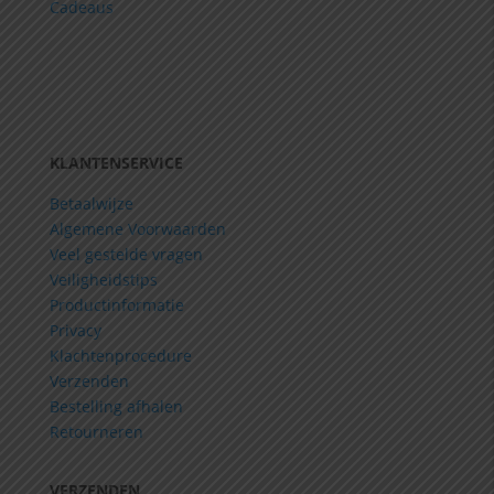
Cadeaus
KLANTENSERVICE
Betaalwijze
Algemene Voorwaarden
Veel gestelde vragen
Veiligheidstips
Productinformatie
Privacy
Klachtenprocedure
Verzenden
Bestelling afhalen
Retourneren
VERZENDEN