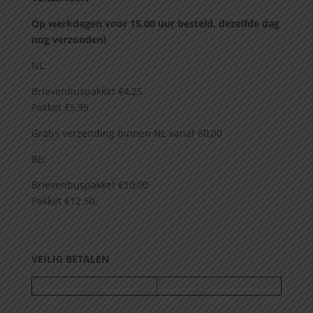
Op werkdagen voor 15.00 uur besteld, dezelfde dag
nog verzonden!
NL:
Brievenbuspakket €4,25
Pakket €5,95
Gratis verzending binnen NL vanaf 60,00
BE:
Brievenbuspakket €10,00
Pakket €12.50.
VEILIG BETALEN