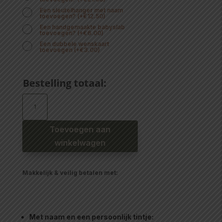
Een sleutelhanger met naam
toevoegen?
(
+
€
12.50
)
Een handgemaakte babyslab
toevoegen?
(
+
€
6.00
)
Een dubbele wenskaart
toevoegen
(
+
€
3.00
)
Bestelling totaal:
Speenkoord
met
naam
meisje
daisy
zalmroze
Toevoegen aan
aantal
winkelwagen
Makkelijk & veilig betalen met:
Met naam en een persoonlijk tintje: