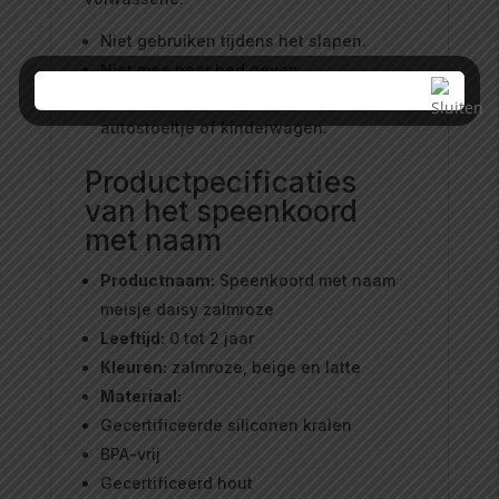
Niet gebruiken tijdens het slapen.
Niet mee naar bed geven.
Alleen bevestigen aan kleding,
autostoeltje of kinderwagen.
Productpecificaties
van het speenkoord
met naam
Productnaam:
Speenkoord met naam
meisje daisy zalmroze
Leeftijd:
0 tot 2 jaar
Kleuren:
zalmroze, beige en latte
Materiaal:
Gecertificeerde siliconen kralen
BPA-vrij
Gecertificeerd hout