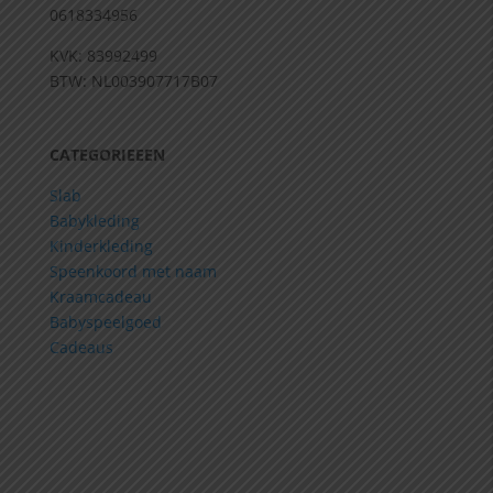
0618334956
KVK: 83992499
BTW: NL003907717B07
CATEGORIEEEN
Slab
Babykleding
Kinderkleding
Speenkoord met naam
Kraamcadeau
Babyspeelgoed
Cadeaus