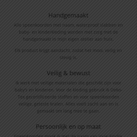
Handgemaakt
Alle speenkoorden met naam, waterproof slabben
en
baby- en kinderkleding worden met zorg met de
handgemaakt in mijn eigen atelier aan huis.
Elk product krijgt aandacht, zodat het mooi, veilig en
stevig is.
Veilig & bewust
Ik werk met veilige materialen die geschikt zijn voor
baby’s en kinderen. Voor de kleding gebruik ik Oeko-
Tex gecertificeerde stoffen en voor speenkoorden
veilige, geteste kralen. Alles voelt zacht aan en is
gemaakt om lang mee te gaan.
Persoonlijk en op maat
Speenkoorden maak ik met de naam van jouw kindje,