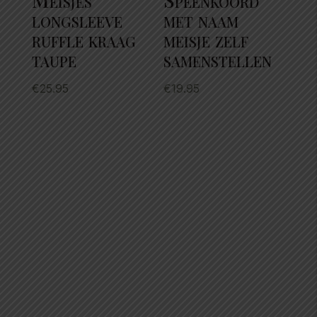
longsleeve
met naam
ruffle kraag
meisje zelf
taupe
samenstellen
€
25.95
€
19.95