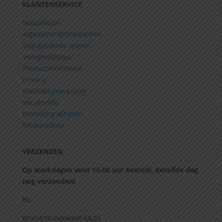
KLANTENSERVICE
Betaalwijze
Algemene Voorwaarden
Veel gestelde vragen
Veiligheidstips
Productinformatie
Privacy
Klachtenprocedure
Verzenden
Bestelling afhalen
Retourneren
VERZENDEN
Op werkdagen voor 15.00 uur besteld, dezelfde dag
nog verzonden!
NL:
Brievenbuspakket €4,25