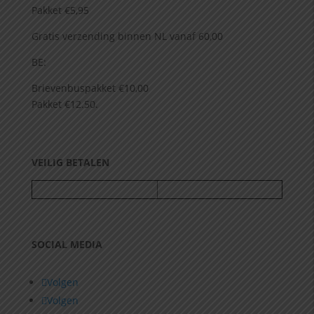
Pakket €5,95
Gratis verzending binnen NL vanaf 60,00
BE:
Brievenbuspakket €10,00
Pakket €12.50.
VEILIG BETALEN
SOCIAL MEDIA
Volgen
Volgen