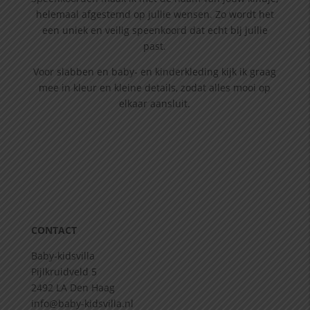
helemaal afgestemd op jullie wensen. Zo wordt het
een uniek en veilig speenkoord dat echt bij jullie
past.
Voor slabben en baby- en kinderkleding kijk ik graag
mee in kleur en kleine details, zodat alles mooi op
elkaar aansluit.
CONTACT
Baby-kidsvilla
Pijlkruidveld 5
2492 LA Den Haag
info@baby-kidsvilla.nl