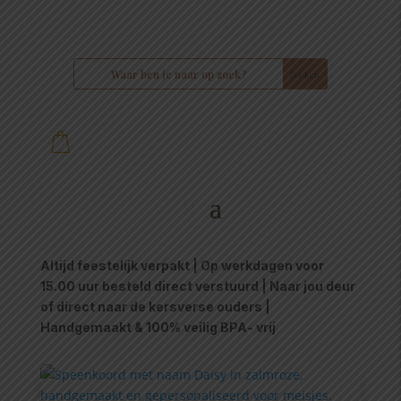
Altijd feestelijk verpakt | Op werkdagen voor
15.00 uur besteld direct verstuurd | Naar jou deur
of direct naar de kersverse ouders |
Handgemaakt & 100% veilig BPA- vrij