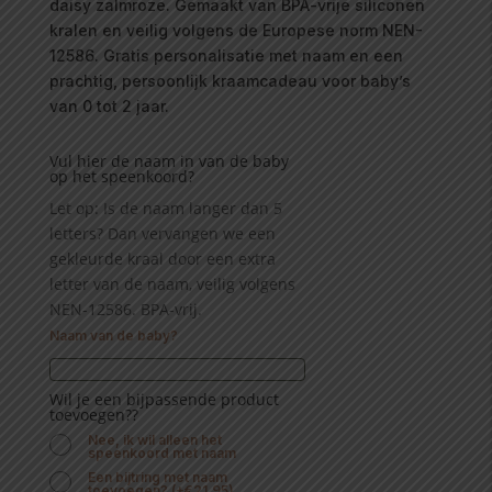
daisy zalmroze. Gemaakt van BPA-vrije siliconen
kralen en veilig volgens de Europese norm NEN-
12586. Gratis personalisatie met naam en een
prachtig, persoonlijk kraamcadeau voor baby’s
van 0 tot 2 jaar.
Vul hier de naam in van de baby
op het speenkoord?
Let op: Is de naam langer dan 5
letters? Dan vervangen we een
gekleurde kraal door een extra
letter van de naam, veilig volgens
NEN-12586. BPA-vrij.
Naam van de baby?
Wil je een bijpassende product
toevoegen??
Nee, ik wil alleen het
speenkoord met naam
Een bijtring met naam
toevoegen?
(
+
€
21.95
)