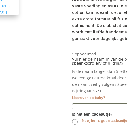
vaste voeding en maak je e
cotton kant ideaal is voor 
extra grote formaat blijft k
eetmoment. De slab sluit c
wordt met liefde handgemaakt
gemaakt voor dagelijks gebr
1 op voorraad
Vul hier de naam in van de 
speenkoord en/ of bijtring?
Is de naam langer dan 5 let
we een gekleurde kraal door 
de naam, veilig volgens Spe
Bijtring NEN-71
Naam van de baby?
Is het een cadeautje?
Nee, het is geen cadeautj