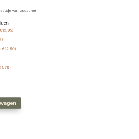
eautje van, zodat het
duct?
€
19.95
)
5
)
+
€
12.50
)
€
1.79
)
lwagen