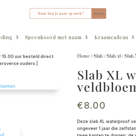
eding
Speenkoord met naam
Kraamcadeau
Home
/
Slab
/
Slab-xl
/
Slab 
r 15.00 uur besteld direct
kersverse ouders |
Slab XL w
veldbloe
€
8.00
Deze slab XL waterproof ve
ongeveer 1 jaar die zelfsta
twee kanten te dragen: de w