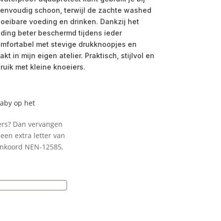
envoudig schoon, terwijl de zachte washed
vloeibare voeding en drinken. Dankzij het
leding beter beschermd tijdens ieder
omfortabel met stevige drukknoopjes en
 in mijn eigen atelier. Praktisch, stijlvol en
uik met kleine knoeiers.
baby op het
ters? Dan vervangen
een extra letter van
enkoord NEN-12585,
e