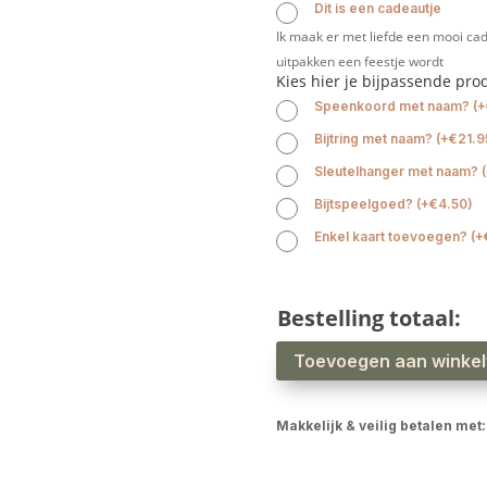
Dit is een cadeautje
Ik maak er met liefde een mooi cad
uitpakken een feestje wordt
Kies hier je bijpassende pro
Speenkoord met naam?
(
+
Bijtring met naam?
(
+
€
21.9
Sleutelhanger met naam?
(
Bijtspeelgoed?
(
+
€
4.50
)
Enkel kaart toevoegen?
(
+
Bestelling totaal:
Slab
Toevoegen aan winke
XL
waterproof
veldbloemen
aantal
Makkelijk & veilig betalen met: