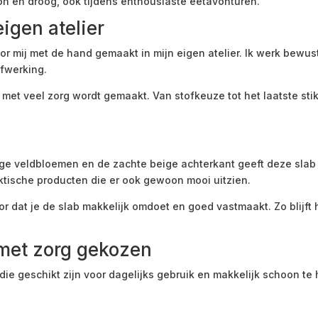
oon en droog, ook tijdens enthousiaste eetavonturen.
igen atelier
oor mij met de hand gemaakt in mijn eigen atelier. Ik werk bewu
afwerking.
n met veel zorg wordt gemaakt. Van stofkeuze tot het laatste sti
ge veldbloemen en de zachte beige achterkant geeft deze slab e
ktische producten die er ook gewoon mooi uitzien.
r dat je de slab makkelijk omdoet en goed vastmaakt. Zo blijft hi
met zorg gekozen
die geschikt zijn voor dagelijks gebruik en makkelijk schoon te 