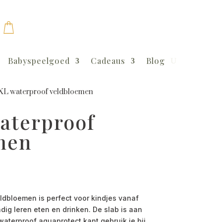
Babyspeelgoed
Cadeaus
Blog
XL waterproof veldbloemen
aterproof
men
ldbloemen is perfect voor kindjes vanaf
ndig leren eten en drinken. De slab is aan
aterproof aquaprotect kant gebruik je bij