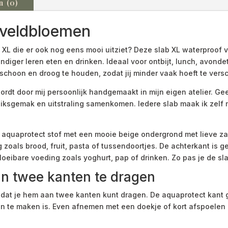
n (0)
 veldbloemen
 XL die er ook nog eens mooi uitziet? Deze slab XL waterproof 
andiger leren eten en drinken. Ideaal voor ontbijt, lunch, avon
schoon en droog te houden, zodat jij minder vaak hoeft te vers
rdt door mij persoonlijk handgemaakt in mijn eigen atelier. G
iksgemak en uitstraling samenkomen. Iedere slab maak ik zelf me
 aquaprotect stof met een mooie beige ondergrond met lieve z
 zoals brood, fruit, pasta of tussendoortjes. De achterkant is
j vloeibare voeding zoals yoghurt, pap of drinken. Zo pas je de
n twee kanten te dragen
 dat je hem aan twee kanten kunt dragen. De aquaprotect kant g
 te maken is. Even afnemen met een doekje of kort afspoelen o