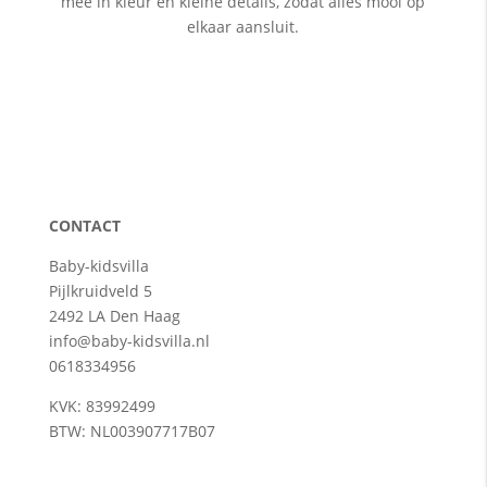
mee in kleur en kleine details, zodat alles mooi op
elkaar aansluit.
CONTACT
Baby-kidsvilla
Pijlkruidveld 5
2492 LA Den Haag
info@baby-kidsvilla.nl
0618334956
KVK: 83992499
BTW: NL003907717B07