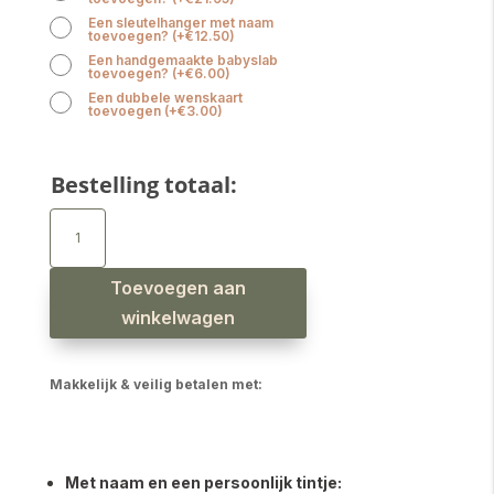
Een sleutelhanger met naam
toevoegen?
(
+
€
12.50
)
Een handgemaakte babyslab
toevoegen?
(
+
€
6.00
)
Een dubbele wenskaart
toevoegen
(
+
€
3.00
)
Bestelling totaal:
Speenkoord
met
naam
jongen
beer
grijsblauw
Toevoegen aan
aantal
winkelwagen
Makkelijk & veilig betalen met:
Met naam en een persoonlijk tintje: