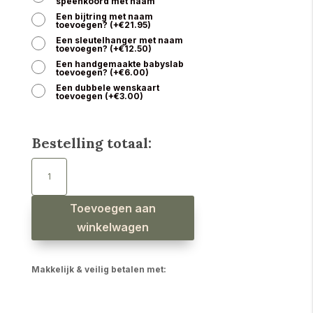
speenkoord met naam
Een bijtring met naam
toevoegen?
(
+
€
21.95
)
Een sleutelhanger met naam
toevoegen?
(
+
€
12.50
)
Een handgemaakte babyslab
toevoegen?
(
+
€
6.00
)
Een dubbele wenskaart
toevoegen
(
+
€
3.00
)
Bestelling totaal:
Speenkoord
met
naam
jongen
uil
beige
Toevoegen aan
aantal
winkelwagen
Makkelijk & veilig betalen met: