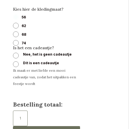
Kies hier de kledingmaat?
56
62
68
74
Is het een cadeautje?
Nee, het is geen cadeautje
Dit is een cadeautje
Ik maak er met liefde een mooi
cadeautje van, zodat het uitpakken een
feestje wordt
Bestelling totaal:
Baby
t-
shirt
mini
streep