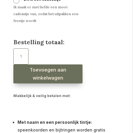
Ik maak er met liefde een mooi
cadeautje van, zodat het uitpakken een
feestje wordt
Bestelling totaal:
Baby
t-
shirt
boxy
tee
perzik
Toevoegen aan
aantal
winkelwagen
Makkelijk & veilig betalen met:
Met naam en een persoonlijk tintje:
speenkoorden en bijtringen worden gratis