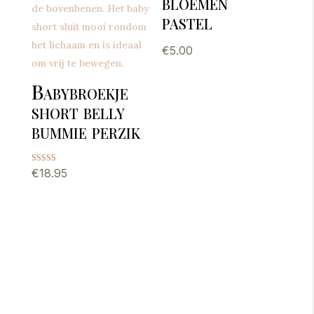
bloemen
pastel
€
5.00
Babybroekje
short belly
bummie perzik
Gewaardeerd
€
18.95
5.00
uit 5