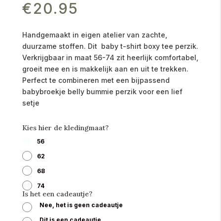
€
20.95
Handgemaakt in eigen atelier van zachte,
duurzame stoffen. Dit baby t-shirt boxy tee perzik.
Verkrijgbaar in maat 56-74 zit heerlijk comfortabel,
groeit mee en is makkelijk aan en uit te trekken.
Perfect te combineren met een bijpassend
babybroekje belly bummie perzik voor een lief
setje
Kies hier de kledingmaat?
56
62
68
74
Is het een cadeautje?
Nee, het is geen cadeautje
Dit is een cadeautje