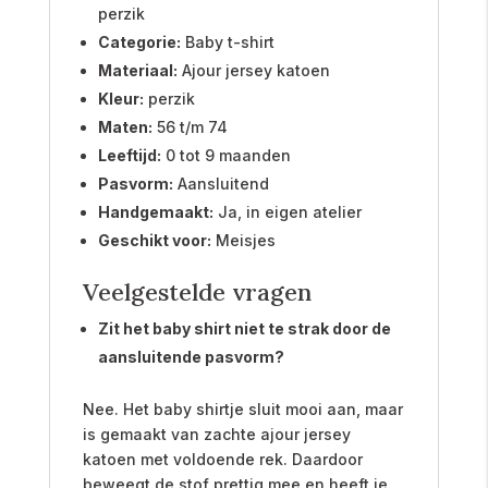
perzik
Categorie:
Baby t-shirt
Materiaal:
Ajour jersey katoen
Kleur:
perzik
Maten:
56 t/m 74
Leeftijd:
0 tot 9 maanden
Pasvorm:
Aansluitend
Handgemaakt:
Ja, in eigen atelier
Geschikt voor:
Meisjes
Veelgestelde vragen
Zit het baby shirt niet te strak door de
aansluitende pasvorm?
Nee. Het baby shirtje sluit mooi aan, maar
is gemaakt van zachte ajour jersey
katoen met voldoende rek. Daardoor
beweegt de stof prettig mee en heeft je