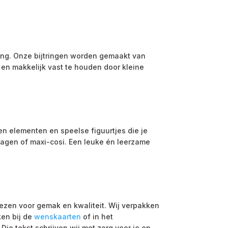
ding. Onze bijtringen worden gemaakt van
s en makkelijk vast te houden door kleine
n elementen en speelse figuurtjes die je
wagen of maxi-cosi. Een leuke én leerzame
ezen voor gemak en kwaliteit. Wij verpakken
ken bij de
wenskaarten
of in het
ie tekst schrijven wij met zorg voor je op