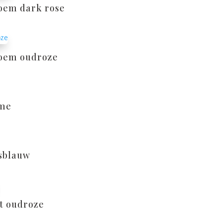
loem dark rose
bloem oudroze
eme
jsblauw
ht oudroze