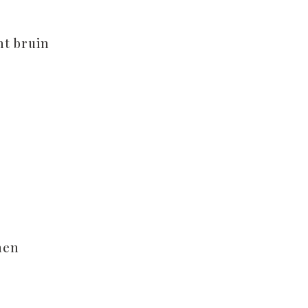
ht bruin
men