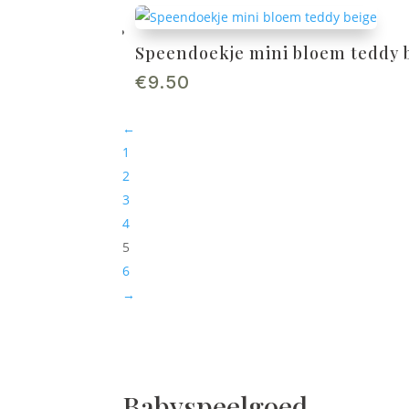
Speendoekje mini bloem teddy 
€
9.50
←
1
2
3
4
5
6
→
Babyspeelgoed