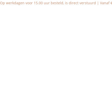
Op werkdagen voor 15.00 uur besteld, is direct verstuurd | Vanaf €6
Home
Slab
Babykleding
Kind