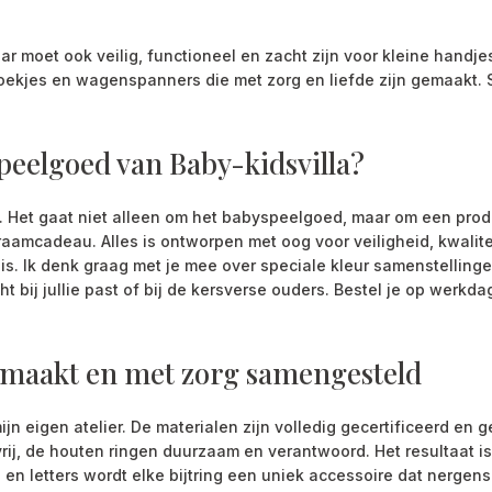
r moet ook veilig, functioneel en zacht zijn voor kleine handjes
ekjes en wagenspanners die met zorg en liefde zijn gemaakt. St
eelgoed van Baby-kidsvilla?
ers. Het gaat niet alleen om het babyspeelgoed, maar om een prod
raamcadeau. Alles is ontworpen met oog voor veiligheid, kwalite
is. Ik denk graag met je mee over speciale kleur samenstellin
 bij jullie past of bij de kersverse ouders. Bestel je op werkda
emaakt en met zorg samengesteld
ijn eigen atelier. De materialen zijn volledig gecertificeerd en
rij, de houten ringen duurzaam en verantwoord. Het resultaat is een
en letters wordt elke bijtring een uniek accessoire dat nergens