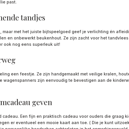
lie past.
mende tandjes
maar met het juiste bijtspeelgoed geef je verlichting én aflei
 kralen en onbewerkt beukenhout. Ze zijn zacht voor het tandvlee
er ook nog eens superleuk uit!
rweg
g een feestje. Ze zijn handgemaakt met veilige kralen, houte
. De wagenspanners zijn eenvoudig te bevestigen aan de kinder
aamcadeau geven
adeau. Een fijn en praktisch cadeau voor ouders die graag ki
egen er eventueel een mooie kaart aan toe. ( Die je kunt uitzoe
je persoonlijke boodschap achterlaten in het opmerkingenveld. D