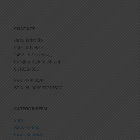
CONTACT
Baby-kidsvilla
Pijlkruidveld 5
2492 LA Den Haag
info@baby-kidsvilla.nl
0618334956
KVK: 83992499
BTW: NL003907717B07
CATEGORIEEEN
Slab
Babykleding
Kinderkleding