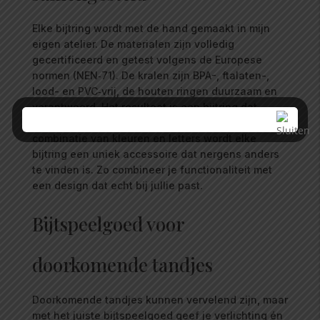
Elke bijtring wordt met de hand gemaakt in mijn
eigen atelier. De materialen zijn volledig
gecertificeerd en getest volgens de Europese
normen (NEN‑71). De kralen zijn BPA-, ftalaten-,
lood- en PVC‑vrij, de houten ringen duurzaam en
verantwoord. Het resultaat is een bijtring dat
veilig, stevig en stijlvol is. Door de persoonlijke
combinatie van kleuren en letters wordt elke
bijtring een uniek accessoire dat nergens anders
te vinden is. Zo combineer je functionaliteit met
een design dat echt bij jullie past.
Bijtspeelgoed voor
doorkomende tandjes
Doorkomende tandjes kunnen vervelend zijn, maar
met het juiste bijtspeelgoed geef je verlichting én