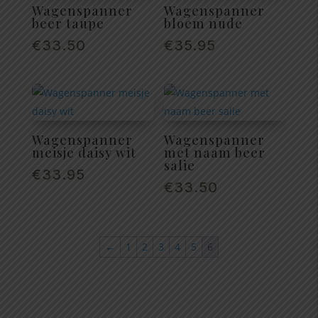
Wagenspanner
Wagenspanner
beer taupe
bloem nude
€
33.50
€
35.95
Wagenspanner
Wagenspanner
meisje daisy wit
met naam beer
salie
€
33.95
€
33.50
←
1
2
3
4
5
6