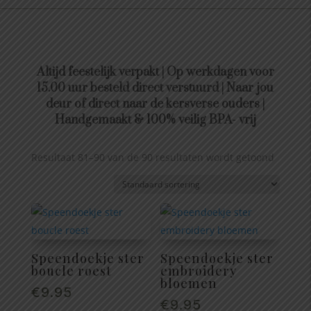
Altijd feestelijk verpakt | Op werkdagen voor
15.00 uur besteld direct verstuurd | Naar jou
deur of direct naar de kersverse ouders |
Handgemaakt & 100% veilig BPA- vrij
Resultaat 81–90 van de 90 resultaten wordt getoond
Speendoekje ster
Speendoekje ster
boucle roest
embroidery
bloemen
€
9.95
€
9.95