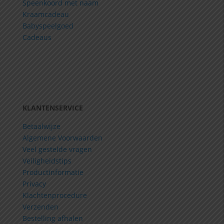
Speenkoord met naam
Kraamcadeau
Babyspeelgoed
Cadeaus
KLANTENSERVICE
Betaalwijze
Algemene Voorwaarden
Veel gestelde vragen
Veiligheidstips
Productinformatie
Privacy
Klachtenprocedure
Verzenden
Bestelling afhalen