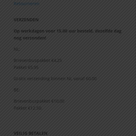
Retourneren
VERZENDEN
Op werkdagen voor 15.00 uur besteld, dezelfde dag
nog verzonden!
NL:
Brievenbuspakket €4,25
Pakket €5,95
Gratis verzending binnen NL vanaf 60,00
BE:
Brievenbuspakket €10,00
Pakket €12.50.
VEILIG BETALEN