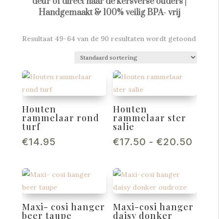
deur of direct naar de kersverse ouders |
Handgemaakt & 100% veilig BPA- vrij
Resultaat 49–64 van de 90 resultaten wordt getoond
Houten
Houten
rammelaar rond
rammelaar ster
turf
salie
Prijs
€
14.95
€
17.50
-
€
20.50
€17.
tot
€20.
Maxi- cosi hanger
Maxi-cosi hanger
beer taupe
daisy donker