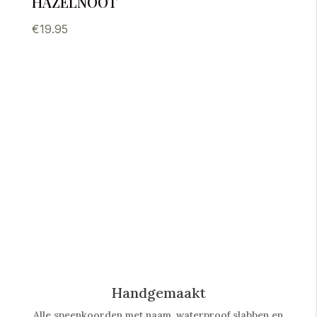
uit 5
€
19.95
Handgemaakt
Alle speenkoorden met naam, waterproof slabben
en