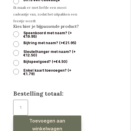
Ik maak er met liefde een mooi
cadeautje van, zodat het uitpakken een
feestje wordt
Kies hier je bijpassende product?
Speenkoord met naam?
(
+
€
19.95
)
Bijtring met naam?
(
+
€
21.95
)
Sleutelhanger met naam?
(
+
€
12.50
)
Bijtspeelgoed?
(
+
€
4.50
)
Enkel kaart toevoegen?
(
+
€
1.79
)
Bestelling totaal:
Babyslab
waterproof
gans
roze
aantal
Toevoegen aan
winkelwagen