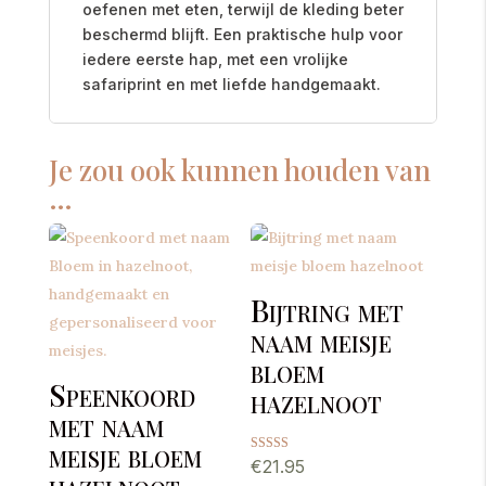
oefenen met eten, terwijl de kleding beter
beschermd blijft. Een praktische hulp voor
iedere eerste hap, met een vrolijke
safariprint en met liefde handgemaakt.
Je zou ook kunnen houden van
…
Bijtring met
naam meisje
bloem
Speenkoord
hazelnoot
met naam
meisje bloem
Gewaardeerd
€
21.95
hazelnoot
5.00