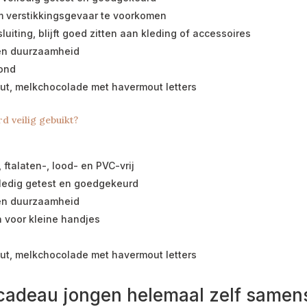
om verstikkingsgevaar te voorkomen
luiting, blijft goed zitten aan kleding of accessoires
 en duurzaamheid
rond
ut, melkchocolade met havermout letters
d veilig gebuikt?
 ftalaten-, lood- en PVC-vrij
lledig getest en goedgekeurd
 en duurzaamheid
n voor kleine handjes
ut, melkchocolade met havermout letters
cadeau jongen helemaal zelf samens