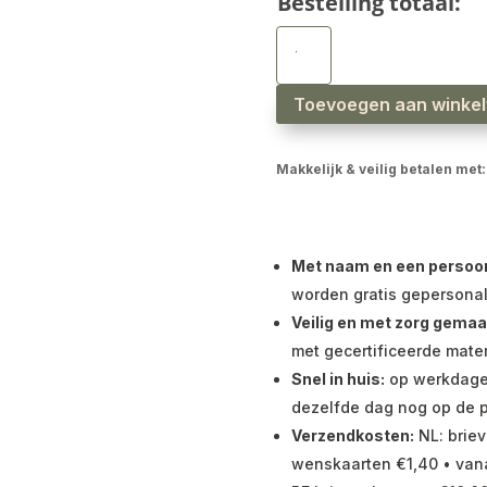
Bestelling totaal:
Brievenbus
kraamcadeau
jongen
happy
horse
speendoekje
Toevoegen aan winke
beige
aantal
Makkelijk & veilig betalen met:
Met naam en een persoonli
worden gratis gepersonal
Veilig en met zorg gemaa
met gecertificeerde mater
Snel in huis:
op werkdagen 
dezelfde dag nog op de p
Verzendkosten:
NL: briev
wenskaarten €1,40 • vana