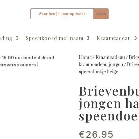
eding
Speenkoord met naam
Kraamcadeau
Home
/
Kraamcadeau
/
Brie
r 15.00 uur besteld direct
kraamcadeau jongen
/
Briev
kersverse ouders |
speendoekje beige
Brievenb
jongen h
speendoe
€
26.95