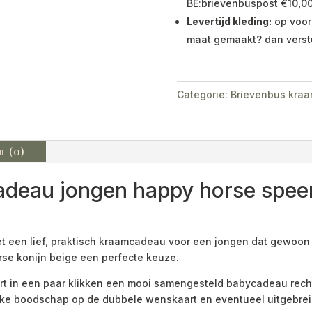
BE:brievenbuspost €10,00
Levertijd kleding:
op voor
maat gemaakt? dan verst
Categorie:
Brievenbus kra
n (0)
deau jongen happy horse spee
et een lief, praktisch kraamcadeau voor een jongen dat gewoon 
e konijn beige een perfecte keuze.
urt in een paar klikken een mooi samengesteld babycadeau recht
ijke boodschap op de dubbele wenskaart en eventueel uitgebrei