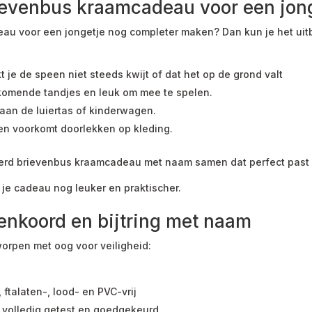
ievenbus kraamcadeau voor een jon
eau voor een jongetje nog completer maken? Dan kun je het uit
je de speen niet steeds kwijt of dat het op de grond valt
orkomende tandjes en leuk om mee te spelen.
aan de luiertas of kinderwagen.
 en voorkomt doorlekken op kleding.
erd brievenbus kraamcadeau met naam samen dat perfect past bij
je cadeau nog leuker en praktischer.
eenkoord en bijtring met naam
worpen met oog voor veiligheid:
 ftalaten-, lood- en PVC-vrij
 volledig getest en goedgekeurd