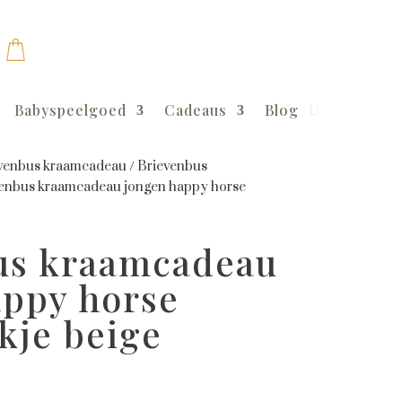
Babyspeelgoed
Cadeaus
Blog
venbus kraamcadeau
/
Brievenbus
enbus kraamcadeau jongen happy horse
us kraamcadeau
appy horse
kje beige