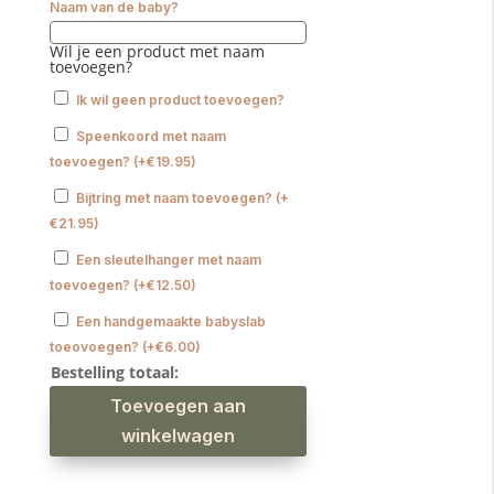
Naam van de baby?
Wil je een product met naam
toevoegen?
Ik wil geen product toevoegen?
Speenkoord met naam
toevoegen?
(
+
€
19.95
)
Bijtring met naam toevoegen?
(
+
€
21.95
)
Een sleutelhanger met naam
toevoegen?
(
+
€
12.50
)
Een handgemaakte babyslab
toeovoegen?
(
+
€
6.00
)
Bestelling totaal:
Kraamcadeau
Toevoegen aan
jongen
Little
dutch
winkelwagen
regenrammelaar
blauw
aantal