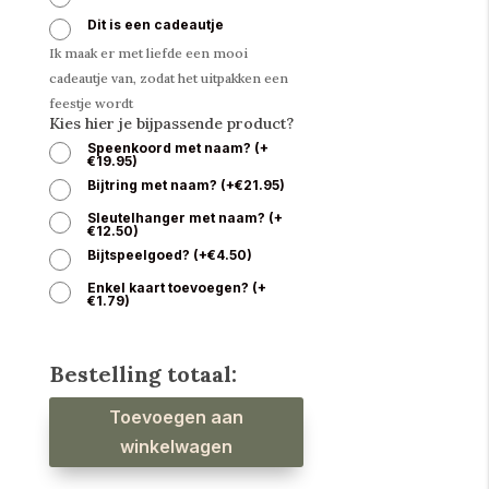
Dit is een cadeautje
Ik maak er met liefde een mooi
cadeautje van, zodat het uitpakken een
feestje wordt
Kies hier je bijpassende product?
Speenkoord met naam?
(
+
€
19.95
)
Bijtring met naam?
(
+
€
21.95
)
Sleutelhanger met naam?
(
+
€
12.50
)
Bijtspeelgoed?
(
+
€
4.50
)
Enkel kaart toevoegen?
(
+
€
1.79
)
Bestelling totaal:
Babyslab
Toevoegen aan
waterproof
checks
dieren
winkelwagen
aantal