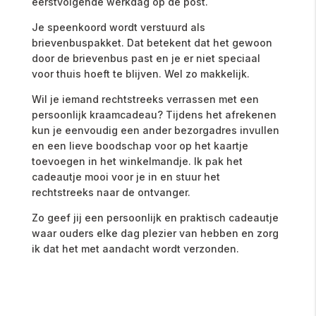
eerstvolgende
werkdag
op
de
post.
Je
speenkoord
wordt
verstuurd
als
brievenbuspakket
.
Dat
betekent
dat
het
gewoon
door
de
brievenbus
past
en
je
er
niet
speciaal
voor
thuis
hoeft
te
blijven.
Wel
zo
makkelijk.
Wil
je
iemand rechtstreeks
verrassen
met
een
persoonlijk
kraamcadeau
?
Tijdens
het
afrekenen
kun
je
eenvoudig
een
ander
bezorgadres
invullen
en
een
lieve
boodschap
voor
op
het
kaartje
toevoegen in het winkelmandje.
Ik
pak
het
cadeautje
mooi
voor
je
in
en
stuur
het
rechtstreeks
naar
de
ontvanger.
Zo
geef
jij
een
persoonlijk
en
praktisch
cadeautje
waar
ouders
elke
dag
plezier
van
hebben
en
zorg
ik
dat
het
met
aandacht
wordt
verzonden.