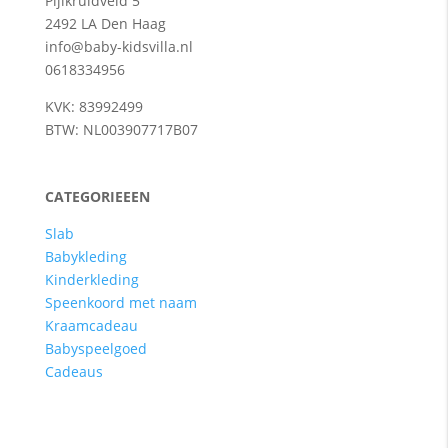
Pijlkruidveld 5
2492 LA Den Haag
info@baby-kidsvilla.nl
0618334956
KVK: 83992499
BTW: NL003907717B07
CATEGORIEEEN
Slab
Babykleding
Kinderkleding
Speenkoord met naam
Kraamcadeau
Babyspeelgoed
Cadeaus