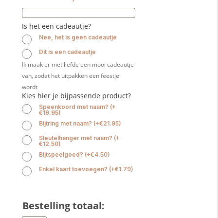
Is het een cadeautje?
Nee, het is geen cadeautje
Dit is een cadeautje
Ik maak er met liefde een mooi cadeautje
van, zodat het uitpakken een feestje
wordt
Kies hier je bijpassende product?
Speenkoord met naam?
(
+
€
19.95
)
Bijtring met naam?
(
+
€
21.95
)
Sleutelhanger met naam?
(
+
€
12.50
)
Bijtspeelgoed?
(
+
€
4.50
)
Enkel kaart toevoegen?
(
+
€
1.79
)
Bestelling totaal: