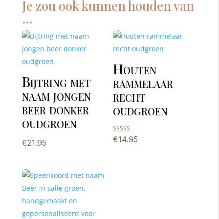
Je zou ook kunnen houden van
…
Houten
Bijtring met
rammelaar
naam jongen
recht
beer donker
oudgroen
oudgroen
Gewaardeerd
€
14.95
€
21.95
5.00
uit 5